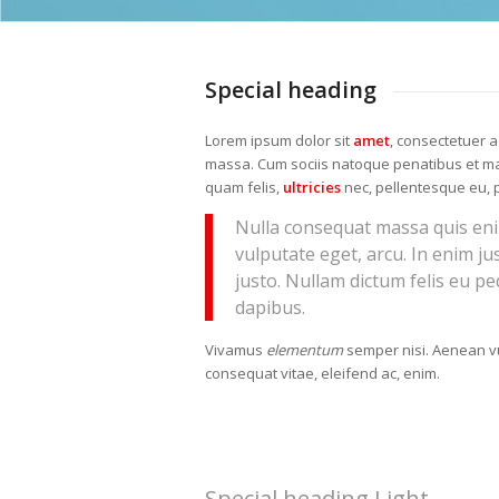
Special heading
Lorem ipsum dolor sit
amet
, consectetuer a
massa. Cum sociis natoque penatibus et mag
quam felis,
ultricies
nec, pellentesque eu, 
Nulla consequat massa quis enim.
vulputate eget, arcu. In enim ju
justo. Nullam dictum felis eu p
dapibus.
Vivamus
elementum
semper nisi. Aenean vu
consequat vitae, eleifend ac, enim.
Special heading Light