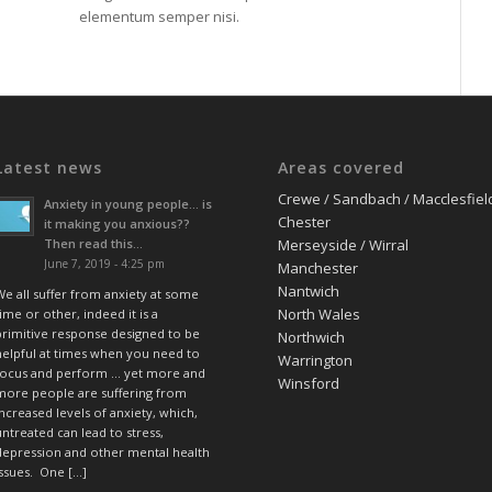
elementum semper nisi.
Latest news
Areas covered
Crewe / Sandbach / Macclesfiel
Anxiety in young people… is
Chester
it making you anxious??
Then read this…
Merseyside / Wirral
June 7, 2019 - 4:25 pm
Manchester
Nantwich
We all suffer from anxiety at some
North Wales
ime or other, indeed it is a
primitive response designed to be
Northwich
helpful at times when you need to
Warrington
focus and perform … yet more and
Winsford
more people are suffering from
increased levels of anxiety, which,
untreated can lead to stress,
depression and other mental health
issues. One […]