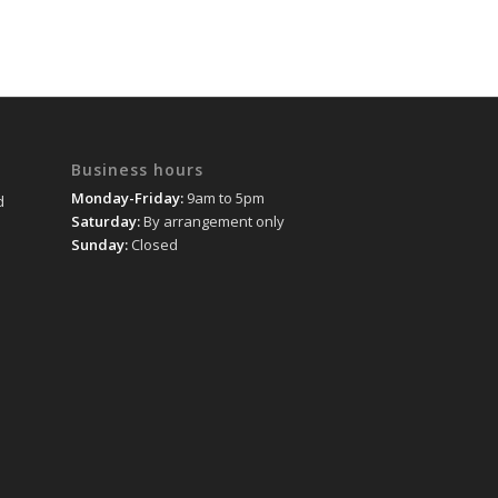
Business hours
Monday-Friday:
9am to 5pm
d
Saturday:
By arrangement only
Sunday:
Closed