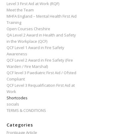
Level 3 First Aid at Work (RQF)
Meet the Team
MHFA England – Mental Health First Aid
Training
Open Courses Cheshire
QA Level 2 Award in Health and Safety
in the Workplace (QCF)
QCF Level 1 Award in Fire Safety
Awareness
QCF Level 2 Award in Fire Safety (Fire
Warden / Fire Marshal)
QCF level 3 Paediatric First Aid / Ofsted
Compliant
QCF Level 3 Requalification First Aid at
Work
Shortcodes
socials
TERMS & CONDITIONS
Categories
Frontpage Article