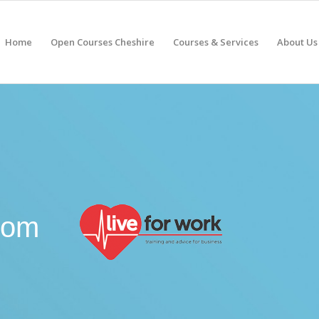
Home
Open Courses Cheshire
Courses & Services
About Us
from