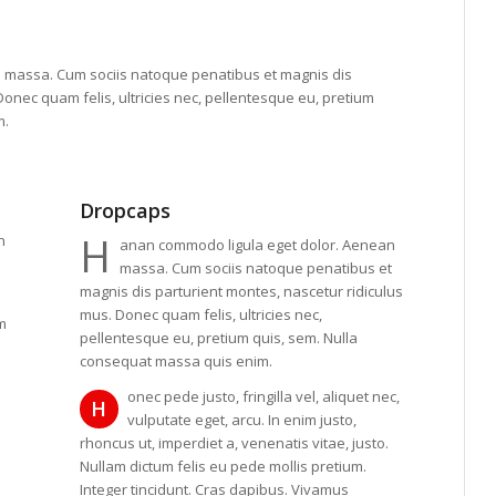
 massa. Cum sociis natoque penatibus et magnis dis
Donec quam felis, ultricies nec, pellentesque eu, pretium
m.
Dropcaps
H
n
anan commodo ligula eget dolor. Aenean
massa. Cum sociis natoque penatibus et
magnis dis parturient montes, nascetur ridiculus
mus. Donec quam felis, ultricies nec,
im
pellentesque eu, pretium quis, sem. Nulla
consequat massa quis enim.
e
onec pede justo, fringilla vel, aliquet nec,
H
vulputate eget, arcu. In enim justo,
rhoncus ut, imperdiet a, venenatis vitae, justo.
Nullam dictum felis eu pede mollis pretium.
Integer tincidunt. Cras dapibus. Vivamus