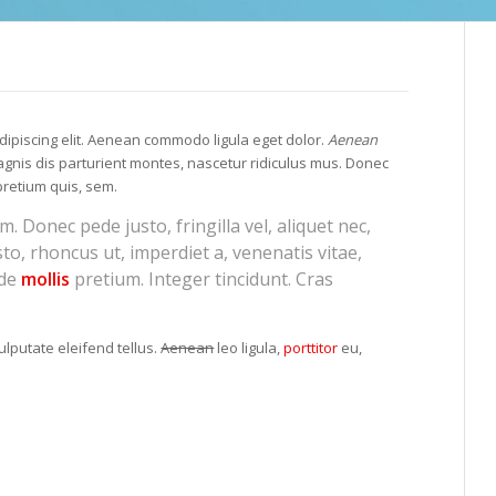
dipiscing elit. Aenean commodo ligula eget dolor.
Aenean
nis dis parturient montes, nascetur ridiculus mus. Donec
pretium quis, sem.
 Donec pede justo, fringilla vel, aliquet nec,
sto, rhoncus ut, imperdiet a, venenatis vitae,
ede
mollis
pretium. Integer tincidunt. Cras
lputate eleifend tellus.
Aenean
leo ligula,
porttitor
eu,